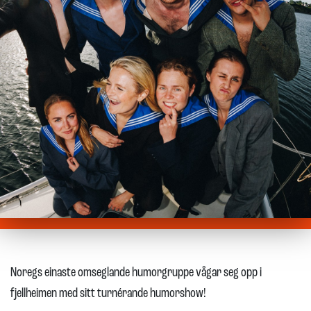
Noregs einaste omseglande humorgruppe vågar seg opp i
fjellheimen med sitt turnérande humorshow!