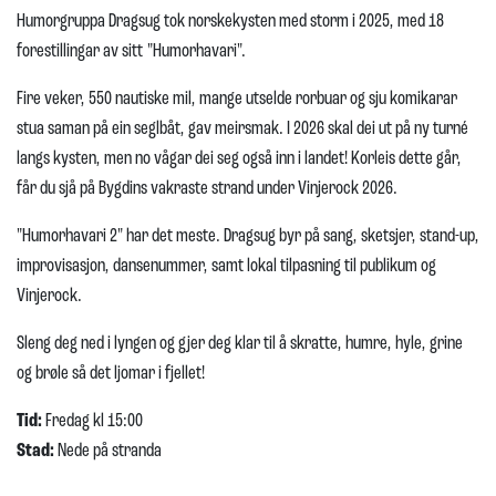
Humorgruppa Dragsug tok norskekysten med storm i 2025, med 18
forestillingar av sitt "Humorhavari".
Fire veker, 550 nautiske mil, mange utselde rorbuar og sju komikarar
stua saman på ein seglbåt, gav meirsmak. I 2026 skal dei ut på ny turné
langs kysten, men no vågar dei seg også inn i landet! Korleis dette går,
får du sjå på Bygdins vakraste strand under Vinjerock 2026.
"Humorhavari 2" har det meste. Dragsug byr på sang, sketsjer, stand-up,
improvisasjon, dansenummer, samt lokal tilpasning til publikum og
Vinjerock.
Sleng deg ned i lyngen og gjer deg klar til å skratte, humre, hyle, grine
og brøle så det ljomar i fjellet!
Tid:
Fredag kl 15:00
Stad:
Nede på stranda